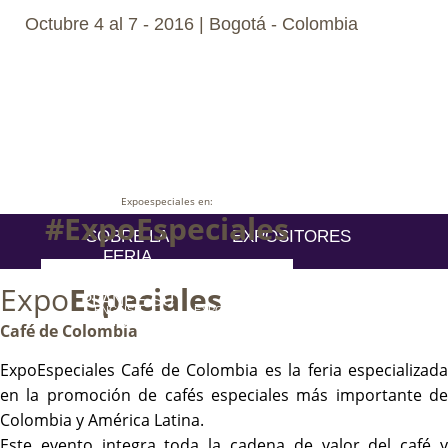
Octubre 4 al 7 - 2016 | Bogotá - Colombia
Expoespeciales en:
#ExpoEspeciales
SOBRE LA
EXPOSITORES
FERIA
VISITANTES
AGENDA
Expo
Especiales
PLANEE SU
CAMPEONATOS
ENGLISH
EXPOSITORES -
VISITA
LOGIN
Café de Colombia
ExpoEspeciales Café de Colombia es la feria especializada
en la promoción de cafés especiales más importante de
Colombia y América Latina.
Este evento integra toda la cadena de valor del café y