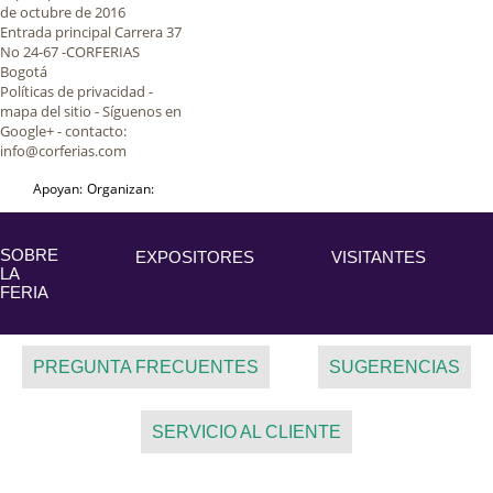
de octubre de 2016
Entrada principal Carrera 37
No 24-67 -CORFERIAS
Bogotá
Políticas de privacidad
-
mapa del sitio - Síguenos en
Google+ - contacto:
info@corferias.com
Apoyan:
Organizan:
SOBRE
EXPOSITORES
VISITANTES
LA
FERIA
PREGUNTA FRECUENTES
SUGERENCIAS
SERVICIO AL CLIENTE