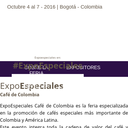
Octubre 4 al 7 - 2016 | Bogotá - Colombia
Expoespeciales en:
#ExpoEspeciales
SOBRE LA
EXPOSITORES
FERIA
VISITANTES
AGENDA
Expo
Especiales
PLANEE SU
CAMPEONATOS
ENGLISH
EXPOSITORES -
VISITA
LOGIN
Café de Colombia
ExpoEspeciales Café de Colombia es la feria especializada
en la promoción de cafés especiales más importante de
Colombia y América Latina.
Este evento integra toda la cadena de valor del café y